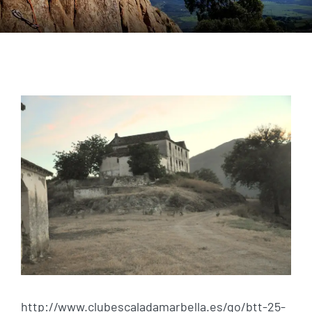
Ver
imagen
más
grande
http://www.clubescaladamarbella.es/go/btt-25-