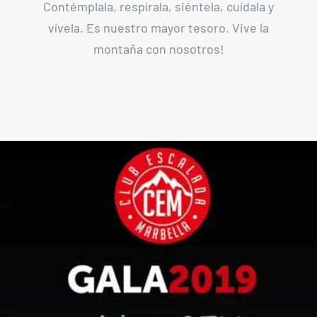
Contémplala, respírala, siéntela, cuídala y
vívela. Es nuestro mayor tesoro. Vive la
montaña con nosotros!