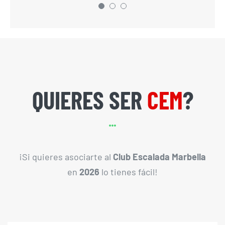
compañeros, son uno de esos
regalos de la vida por el que no
puedo estar más agradecida.
GRACIAS DE CORAZÓN.
Ana Herrera
Marcha nórdica
QUIERES SER
CEM
?
¡Si quieres asociarte al
Club Escalada Marbella
en
2026
lo tienes fácil!