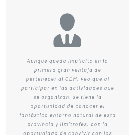
Que tiene un equipo de carreras
Aunque queda implícito en la
Pertenecer al CEM me ha
por montaña y te informa de todas
permitido conocer, aprender y
primera gran ventaja de
competir en un deporte como es la
pertenecer al CEM, veo que al
las carreras que hay en la
participar en las actividades que
marcha nórdica, compartiéndola
provincia!
con un gran número de gente de
se organizan, se tiene la
Kike Villanueva
CxM y Marcha
diferentes edades y condiciones
oportunidad de conocer el
Nórdica
fantástico entorno natural de esta
físicas, pero con un entusiasmo
maravilloso, entusiasmo que
provincia y limítrofes, con la
oportunidad de convivir con los
comparten las monitoras.