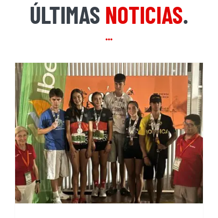
ÚLTIMAS
NOTICIAS
.
El CEM se trae de Montmeló
tres podios en diferentes
subcategorías y consigue
otros tantos en la
clasificación final de Copa
España de Marcha Nordica
2026.