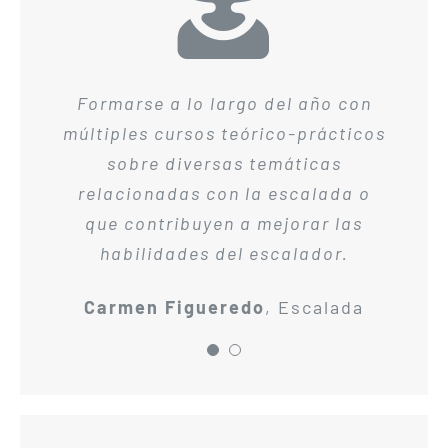
Aunque venía de otro club de CXM,
Formarse a lo largo del año con
múltiples cursos teórico-prácticos
al que quiero y sigo participando
con ellos como parte de mis
sobre diversas temáticas
inquietudes deportivas, conocer
relacionadas con la escalada o
la marcha nórdica a través de CEM
que contribuyen a mejorar las
ha sido una oportunidad de
habilidades del escalador.
compartir otras inquietudes con
Carmen Figueredo
,
Escalada
gentes de lo más variopinto,
disfrutando de ellas,
compartiendo momentos , por
supuesto tambien compitiendo en
campeonatos y disfrutando de