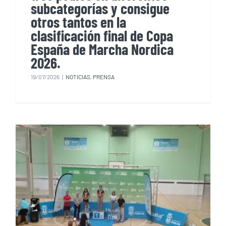
subcategorías y consigue
otros tantos en la
clasificación final de Copa
España de Marcha Nordica
2026.
19/07/2026
|
NOTICIAS
,
PRENSA
El CEM se trae de Huelva tres
podios en diferentes
subcategorías en la 3º prueba
de Copa de España de Marcha