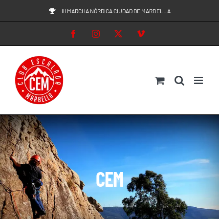
Saltar
III MARCHA NÓRDICA CIUDAD DE MARBELLA
al
Facebook
Instagram
X
Vimeo
contenido
CEM