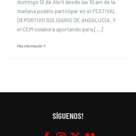
domingo 12 de Abril desde las 10 am de la
mañana podéis participar en el FESTIVAL
DEPORTIVO SOLIDARIO DE ANDALUCÍA. Y
el CEM colabora aportando para [...]
Más información
SÍGUENOS!