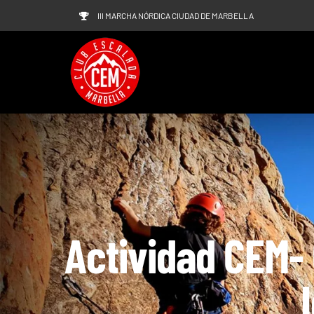
Saltar
III MARCHA NÓRDICA CIUDAD DE MARBELLA
al
contenido
Actividad CEM- 