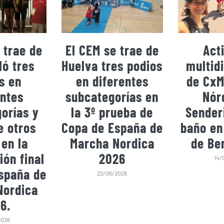
 trae de
El CEM se trae de
Act
ó tres
Huelva tres podios
multidi
s en
en diferentes
de CxM
entes
subcategorías en
Nór
orías y
la 3º prueba de
Sender
e otros
Copa de España de
baño en
 en la
Marcha Nordica
de Be
ión final
2026
14/
spaña de
22/06/2026
Nordica
6.
2026