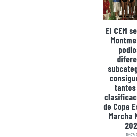
El CEM se
Montmel
podio
difer
subcateg
consigu
tantos
clasificac
de Copa E
Marcha 
202
19/07/