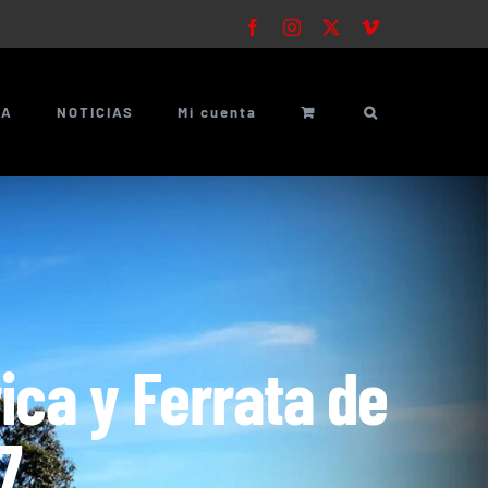
Facebook
Instagram
X
Vimeo
ÍA
NOTICIAS
Mi cuenta
ica y Ferrata de
7