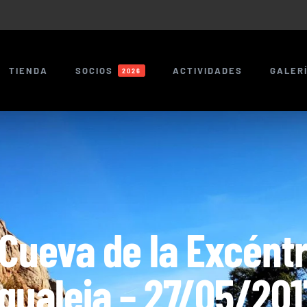
TIENDA
SOCIOS
ACTIVIDADES
GALER
2026
Cueva de la Excéntr
Igualeja – 27/05/201