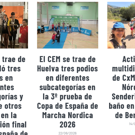
 trae de
El CEM se trae de
Act
ó tres
Huelva tres podios
multidi
s en
en diferentes
de CxM
entes
subcategorías en
Nór
orías y
la 3º prueba de
Sender
e otros
Copa de España de
baño en
 en la
Marcha Nordica
de Be
ión final
2026
14/
spaña de
22/06/2026