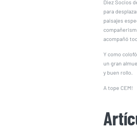
Diez Socios 
para desplaza
paisajes espe
compañerismo,
acompañó toda
Y como colofó
un gran almue
y buen rollo.
A tope CEM!
Artí