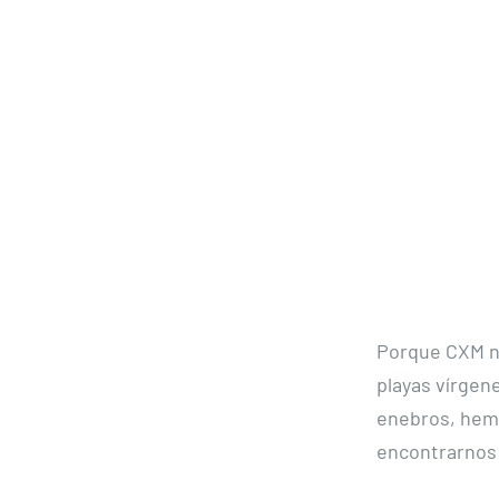
Porque CXM no
playas vírgen
enebros, hemo
encontrarnos c