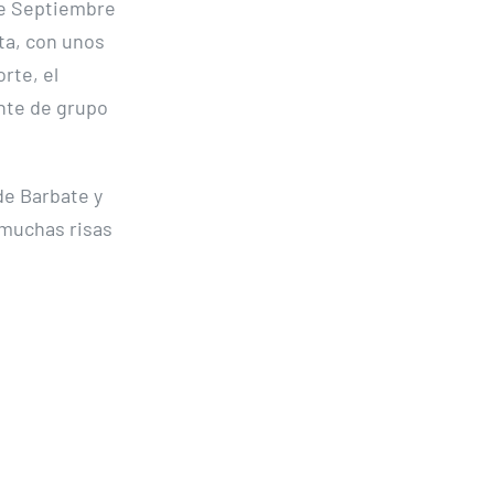
de Septiembre
ta, con unos
rte, el
nte de grupo
de Barbate y
 muchas risas