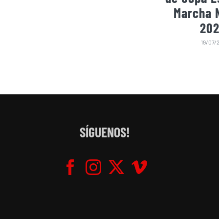
Marcha 
202
19/07/
SÍGUENOS!