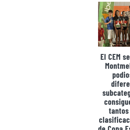
El CEM se
Montmel
podio
difer
subcateg
consigu
tantos
clasificac
de Copa E