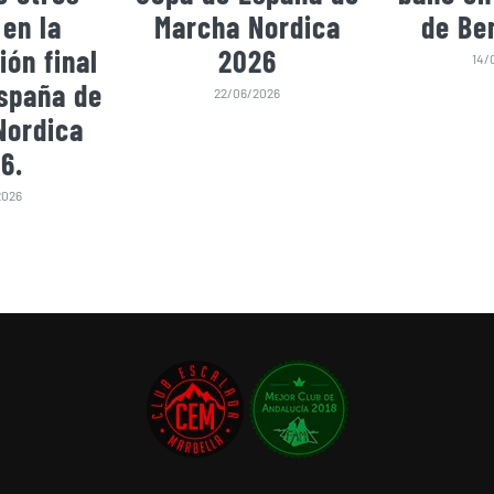
 en la
Marcha Nordica
de Be
ión final
2026
14/
spaña de
22/06/2026
Nordica
6.
2026