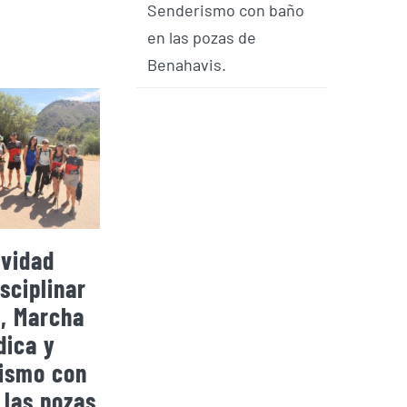
Senderismo con baño
en las pozas de
Benahavis.
ividad
El CEM se trae de
El CEM
sciplinar
Montmeló tres
Huelva
, Marcha
podios en
en d
dica y
diferentes
subca
ismo con
subcategorías y
la 3º
 las pozas
consigue otros
Copa d