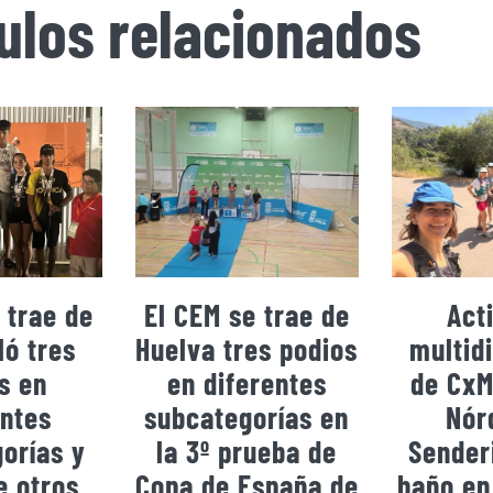
culos relacionados
 trae de
El CEM se trae de
Act
ó tres
Huelva tres podios
multidi
s en
en diferentes
de CxM
entes
subcategorías en
Nór
orías y
la 3º prueba de
Sender
e otros
Copa de España de
baño en