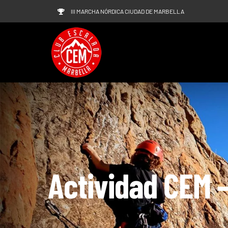
Saltar
III MARCHA NÓRDICA CIUDAD DE MARBELLA
al
contenido
Actividad CEM –