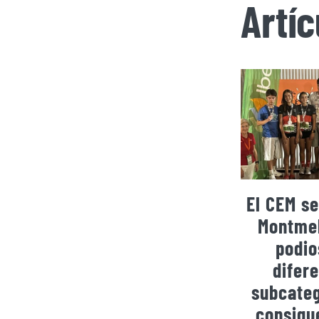
Artí
El CEM se
Montmel
podio
difer
subcateg
consigu