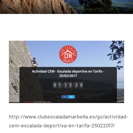
Ver
imagen
más
grande
http://www.clubescaladamarbella.es/go/actividad-
cem-escalada-deportiva-en-tarifa-25022017/