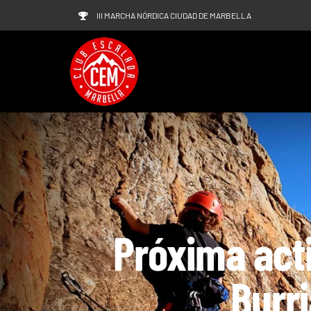
Saltar
III MARCHA NÓRDICA CIUDAD DE MARBELLA
al
contenido
Próxima acti
Burr