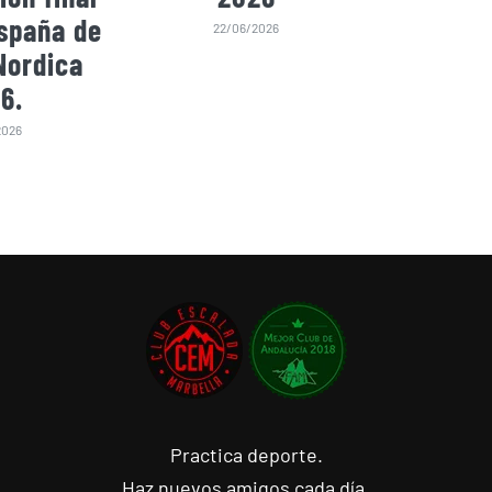
spaña de
22/06/2026
Nordica
6.
2026
Practica deporte.
Haz nuevos amigos cada día.