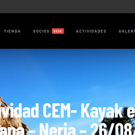
TIENDA
SOCIOS
ACTIVIDADES
GALER
2026
vidad CEM- Kayak e
iana – Nerja – 26/08