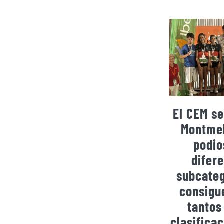
El CEM se
Montmel
podio
difer
subcateg
consigu
tantos
clasificac