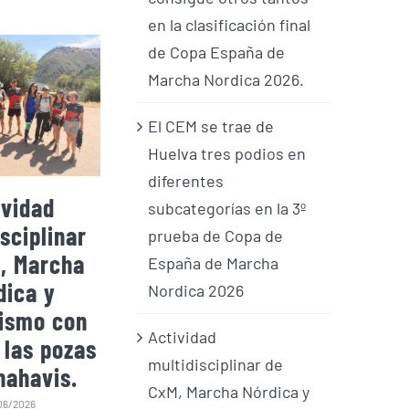
en la clasificación final
de Copa España de
Marcha Nordica 2026.
El CEM se trae de
Huelva tres podios en
diferentes
ividad
El CEM se trae de
El CEM
subcategorías en la 3º
sciplinar
Montmeló tres
Huelva
prueba de Copa de
, Marcha
podios en
en d
España de Marcha
dica y
diferentes
subca
Nordica 2026
ismo con
subcategorías y
la 3º
Actividad
 las pozas
consigue otros
Copa d
multidisciplinar de
nahavis.
tantos en la
Marc
CxM, Marcha Nórdica y
clasificación final
06/2026