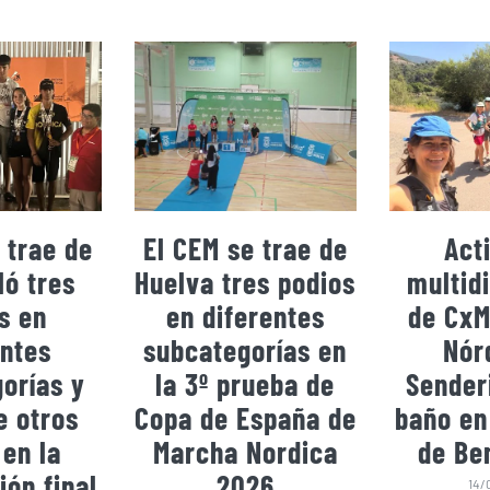
 trae de
El CEM se trae de
Act
ó tres
Huelva tres podios
multidi
s en
en diferentes
de CxM
entes
subcategorías en
Nór
orías y
la 3º prueba de
Sender
e otros
Copa de España de
baño en
 en la
Marcha Nordica
de Be
ión final
2026
14/