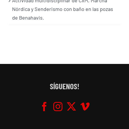
Actividad multidisciplinar de CxM, Marcha
Nórdica y Senderismo con baño en las pozas
de Benahavis.
SÍGUENOS!