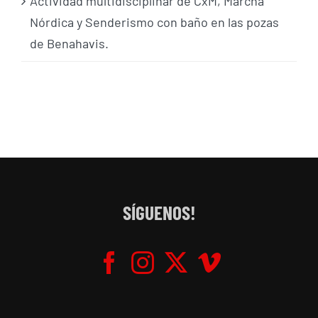
Actividad multidisciplinar de CxM, Marcha
Nórdica y Senderismo con baño en las pozas
de Benahavis.
SÍGUENOS!