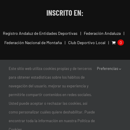
INSCRITO EN:
Registro Andaluz de Entidades Deportivas
Federación Andaluza
Federación Nacional de Montaña
Club Deportivo Local
0
Este sitio web utiliza cookies propias y de terceros
Preferencias
para obtener estadísticas sobre los hábitos de
navegación del usuario, mejorar su experiencia y
permitirle compartir contenidos en redes sociales.
Usted puede aceptar o rechazar las cookies, así
como personalizar cuáles quiere deshabilitar. Puede
encontrar toda la información en nuestra Política de
© Copyright 2011-2026 |
Club Escalada Marbella
| Todos los
Cookies.