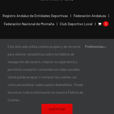
Registro Andaluz de Entidades Deportivas
Federación Andaluza
Federación Nacional de Montaña
Club Deportivo Local
0
Este sitio web utiliza cookies propias y de terceros
Preferencias
para obtener estadísticas sobre los hábitos de
navegación del usuario, mejorar su experiencia y
permitirle compartir contenidos en redes sociales.
Usted puede aceptar o rechazar las cookies, así
como personalizar cuáles quiere deshabilitar. Puede
encontrar toda la información en nuestra Política de
© Copyright 2011-2026 |
Club Escalada Marbella
| Todos los
Cookies.
Derechos Reservados | diseño:
magnética
ACEPTAR