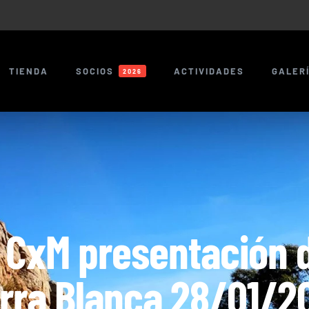
TIENDA
SOCIOS
ACTIVIDADES
GALER
2026
 CxM presentación 
erra Blanca 28/01/2