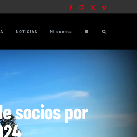
Facebook
Instagram
X
Vimeo
ÍA
NOTICIAS
Mi cuenta
de socios por
024