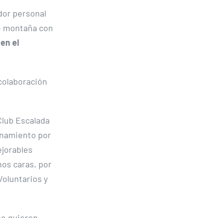
ador personal
de montaña con
en el
 colaboración
Club Escalada
enamiento por
ejorables
nos caras, por
Voluntarios y
ue quieren