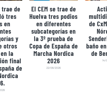
 trae de
El CEM se trae de
Act
ó tres
Huelva tres podios
multidi
s en
en diferentes
de CxM
entes
subcategorías en
Nór
orías y
la 3º prueba de
Sender
e otros
Copa de España de
baño en
 en la
Marcha Nordica
de Be
ión final
2026
14/
spaña de
22/06/2026
Nordica
6.
2026