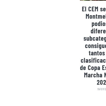
El CEM se
Montmel
podio
difer
subcateg
consigu
tantos
clasificac
de Copa E
Marcha 
202
19/07/