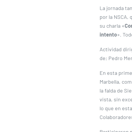
La jornada tam
por la NSCA, 
su charla «
Con
intento
». Tod
Actividad diri
de; Pedro Mer
En esta prime
Marbella, com
la falda de Si
vista, sin ex
lo que en est
Colaboradore
Participaron 