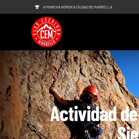
Saltar
III MARCHA NÓRDICA CIUDAD DE MARBELLA
al
contenido
Actividad de
Si