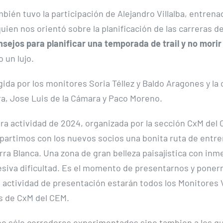
bién tuvo la participación de Alejandro Villalba, entren
quien nos orientó sobre la planificación de las carreras 
sejos para planificar una temporada de trail y no morir 
o un lujo.
gida por los monitores Soria Téllez y Baldo Aragones y la
a, Jose Luis de la Cámara y Paco Moreno.
ra actividad de 2024, organizada por la sección CxM del 
partimos con los nuevos socios una bonita ruta de entr
erra Blanca. Una zona de gran belleza paisajística con inm
cesiva dificultad. Es el momento de presentarnos y poner
a actividad de presentación estarán todos los Monitores 
s de CxM del CEM.
no sólo corredores experimentados sino tambien a los q