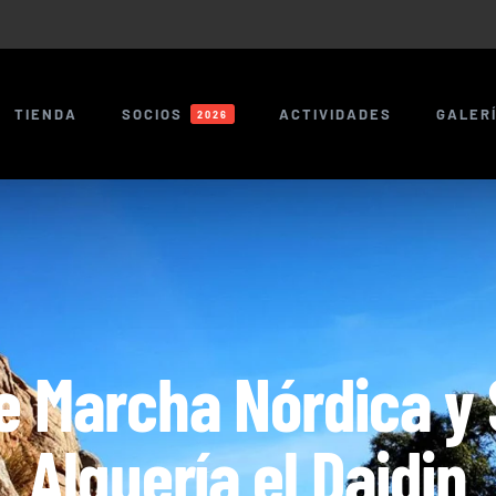
TIENDA
SOCIOS
ACTIVIDADES
GALER
2026
de Marcha Nórdica y
Alquería el Daidin