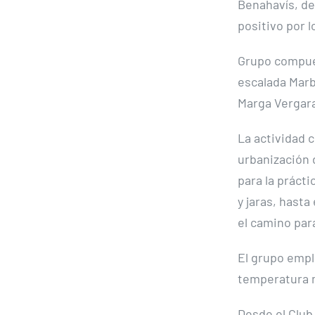
Benahavís, de
positivo por l
Grupo compue
escalada Marb
Marga Vergara
La actividad 
urbanización 
para la prácti
y jaras, hast
el camino par
El grupo emple
temperatura 
Desde el Club 