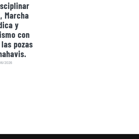
sciplinar
Montmeló tres
Huelva
, Marcha
podios en
en d
dica y
diferentes
subca
ismo con
subcategorías y
la 3º
 las pozas
consigue otros
Copa d
nahavis.
tantos en la
Marc
clasificación final
06/2026
de Copa España de
Marcha Nordica
2026.
19/07/2026