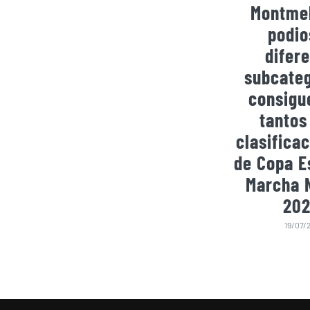
Montmel
podio
difer
subcateg
consigu
tantos
clasificac
de Copa E
Marcha 
202
19/07/