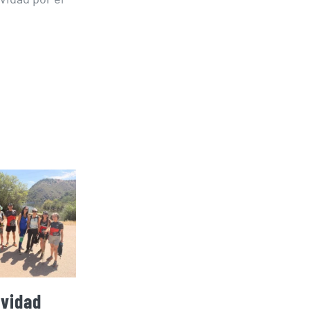
ividad
El CEM se trae de
El CEM