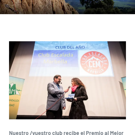
Ver
imagen
más
grande
Nuestro /vuestro club recibe el Premio al Mejor