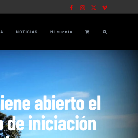
Facebook
Instagram
X
Vimeo
ÍA
NOTICIAS
Mi cuenta
iene abierto el
 de iniciación