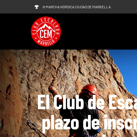
Saltar
III MARCHA NÓRDICA CIUDAD DE MARBELLA
al
contenido
El Club de Esc
plazo de insc