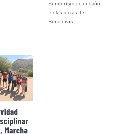
Senderismo con baño
en las pozas de
Benahavis.
ividad
El CEM se trae de
El CEM
sciplinar
Montmeló tres
Huelva
, Marcha
podios en
en d