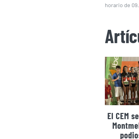
horario de 09
Artí
El CEM se
Montmel
podio