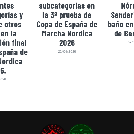
entes
subcategorías en
Nór
orías y
la 3º prueba de
Sender
e otros
Copa de España de
baño en
 en la
Marcha Nordica
de Be
ión final
2026
14/
spaña de
22/06/2026
Nordica
6.
2026