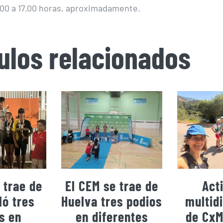
.00 a 17.00 horas, aproximadamente.
culos relacionados
 trae de
El CEM se trae de
Act
ó tres
Huelva tres podios
multidi
s en
en diferentes
de CxM