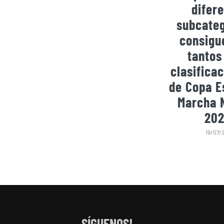
difer
subcateg
consigu
tantos
clasificac
de Copa E
Marcha 
202
19/07/
SÍGUENOS!