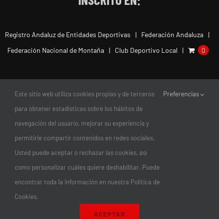
Registro Andaluz de Entidades Deportivas
Federación Andaluza
Federación Nacional de Montaña
Club Deportivo Local
0
Este sitio web utiliza cookies propias y de terceros
Preferencias
para obtener estadísticas sobre los hábitos de
navegación del usuario, mejorar su experiencia y
permitirle compartir contenidos en redes sociales.
Usted puede aceptar o rechazar las cookies, así
como personalizar cuáles quiere deshabilitar. Puede
encontrar toda la información en nuestra Política de
© Copyright 2011-2026 |
Club Escalada Marbella
| Todos los
Cookies.
Derechos Reservados | diseño:
magnética
ACEPTAR