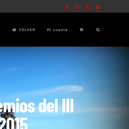
Facebook
Instagram
X
Vimeo
5
VOLVER
Mi cuenta
mios del III
2015