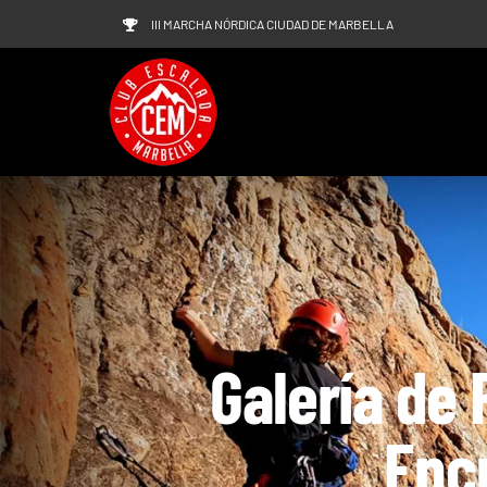
Saltar
III MARCHA NÓRDICA CIUDAD DE MARBELLA
al
contenido
Galería de 
Enc