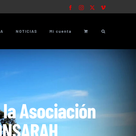
Facebook
Instagram
X
Vimeo
ÍA
NOTICIAS
Mi cuenta
 la Asociación
ONSARAH