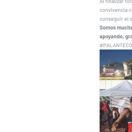
Al finalizar t
convivencia c
conseguir el o
Somos muchas
apoyando, gr
#PALANTEC