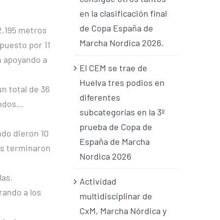
en la clasificación final
de Copa España de
2.195 metros
Marcha Nordica 2026.
puesto por 11
n apoyando a
El CEM se trae de
Huelva tres podios en
n total de 36
diferentes
undos…
subcategorías en la 3º
prueba de Copa de
ndo dieron 10
España de Marcha
os terminaron
Nordica 2026
las.
Actividad
rando a los
multidisciplinar de
CxM, Marcha Nórdica y