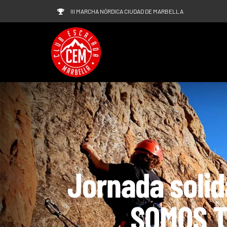
Saltar
III MARCHA NÓRDICA CIUDAD DE MARBELLA
al
contenido
Jornada solid
SOMOS 