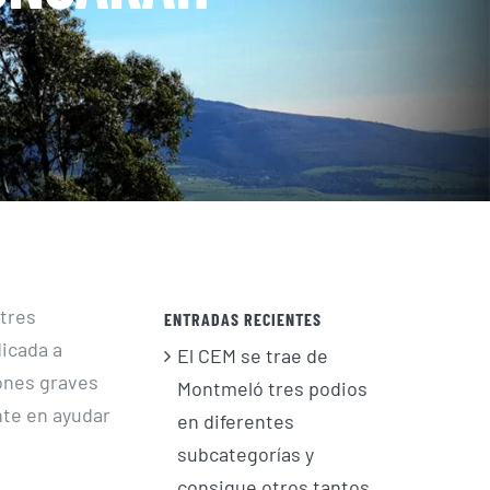
 tres
ENTRADAS RECIENTES
icada a
El CEM se trae de
ones graves
Montmeló tres podios
nte en ayudar
en diferentes
subcategorías y
consigue otros tantos