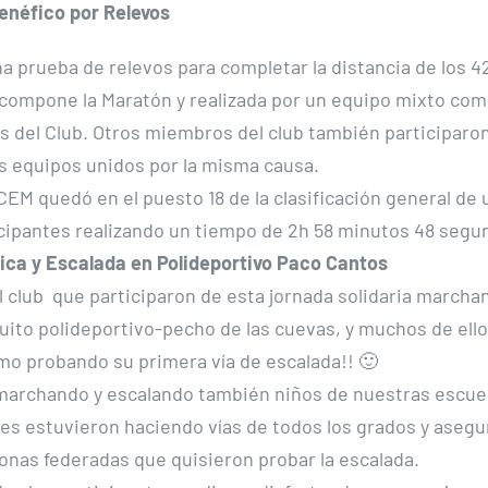
Benéfico por Relevos
na prueba de relevos para completar la distancia de los 4
 compone la Maratón y realizada por un equipo mixto com
os del Club. Otros miembros del club también participaro
s equipos unidos por la misma causa.
CEM quedó en el puesto 18 de la clasificación general de u
cipantes realizando un tiempo de 2h 58 minutos 48 seg
ica y Escalada en Polideportivo Paco Cantos
l club que participaron de esta jornada solidaria marcha
rcuito polideportivo-pecho de las cuevas, y muchos de ell
mo probando su primera vía de escalada!! 🙂
marchando y escalando también niños de nuestras escue
es estuvieron haciendo vías de todos los grados y asegu
onas federadas que quisieron probar la escalada.