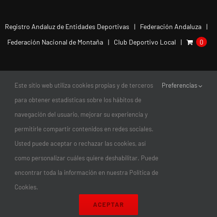
Registro Andaluz de Entidades Deportivas
Federación Andaluza
Federación Nacional de Montaña
Club Deportivo Local
0
Este sitio web utiliza cookies propias y de terceros
Preferencias
para obtener estadísticas sobre los hábitos de
navegación del usuario, mejorar su experiencia y
permitirle compartir contenidos en redes sociales.
Usted puede aceptar o rechazar las cookies, así
como personalizar cuáles quiere deshabilitar. Puede
encontrar toda la información en nuestra Política de
© Copyright 2011-2026 |
Club Escalada Marbella
| Todos los
Cookies.
Derechos Reservados | diseño:
magnética
ACEPTAR