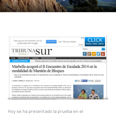
Ver
imagen
más
grande
Hoy se ha presentado la prueba en el