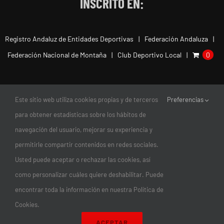
INSCRITO EN:
Registro Andaluz de Entidades Deportivas
Federación Andaluza
Federación Nacional de Montaña
Club Deportivo Local
0
Este sitio web utiliza cookies propias y de terceros
Preferencias
para obtener estadísticas sobre los hábitos de
navegación del usuario, mejorar su experiencia y
permitirle compartir contenidos en redes sociales.
Usted puede aceptar o rechazar las cookies, así
como personalizar cuáles quiere deshabilitar. Puede
encontrar toda la información en nuestra Política de
© Copyright 2011-2026 |
Club Escalada Marbella
| Todos los
Cookies.
Derechos Reservados | diseño:
magnética
ACEPTAR