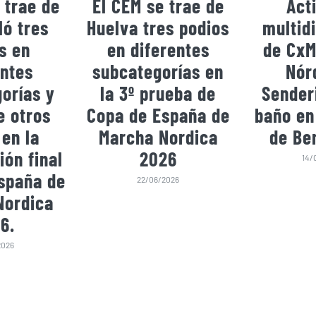
 trae de
El CEM se trae de
Act
ó tres
Huelva tres podios
multidi
s en
en diferentes
de CxM
entes
subcategorías en
Nór
orías y
la 3º prueba de
Sender
e otros
Copa de España de
baño en
 en la
Marcha Nordica
de Be
ión final
2026
14/
spaña de
22/06/2026
Nordica
6.
2026