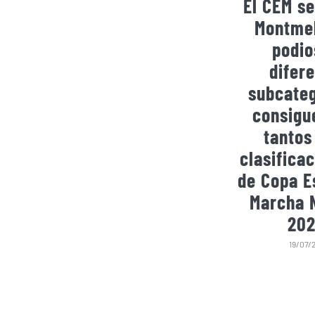
El CEM se
Montmel
podio
difer
subcateg
consigu
tantos
clasificac
de Copa E
Marcha 
202
19/07/