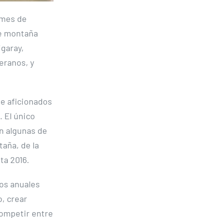
 mes de
de montaña
garay,
eranos, y
e aficionados
 El único
n algunas de
aña, de la
ta 2016.
os anuales
, crear
competir entre