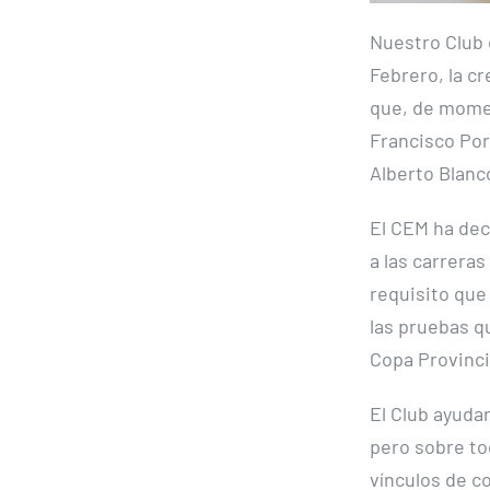
Nuestro Club 
Febrero, la c
que, de momen
Francisco Port
Alberto Blanc
El CEM ha dec
a las carrera
requisito que
las pruebas q
Copa Provinci
El Club ayuda
pero sobre to
vínculos de c