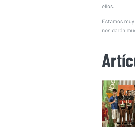
ellos.
Estamos muy i
nos darán muc
Artí