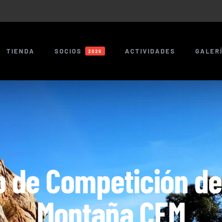
TIENDA
SOCIOS
ACTIVIDADES
GALER
2026
 de Competición de
Montaña CEM