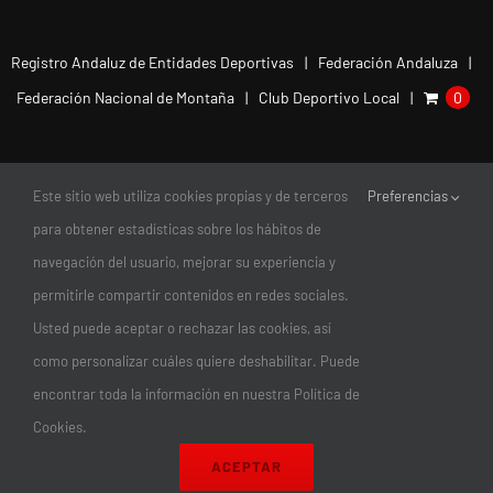
Registro Andaluz de Entidades Deportivas
Federación Andaluza
Federación Nacional de Montaña
Club Deportivo Local
0
Este sitio web utiliza cookies propias y de terceros
Preferencias
para obtener estadísticas sobre los hábitos de
navegación del usuario, mejorar su experiencia y
permitirle compartir contenidos en redes sociales.
Usted puede aceptar o rechazar las cookies, así
como personalizar cuáles quiere deshabilitar. Puede
encontrar toda la información en nuestra Política de
© Copyright 2011-2026 |
Club Escalada Marbella
| Todos los
Cookies.
Derechos Reservados | diseño:
magnética
ACEPTAR