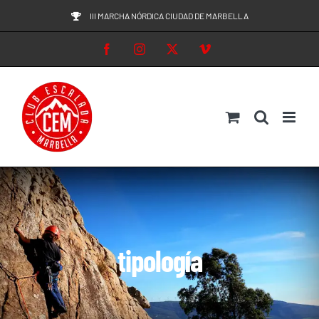
Saltar
III MARCHA NÓRDICA CIUDAD DE MARBELLA
al
Facebook
Instagram
X
Vimeo
contenido
tipología