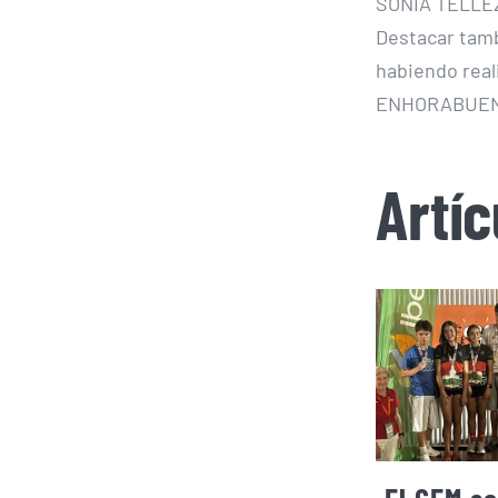
SONIA TÉLLEZ 
Destacar tamb
habiendo real
ENHORABUENA
Artí