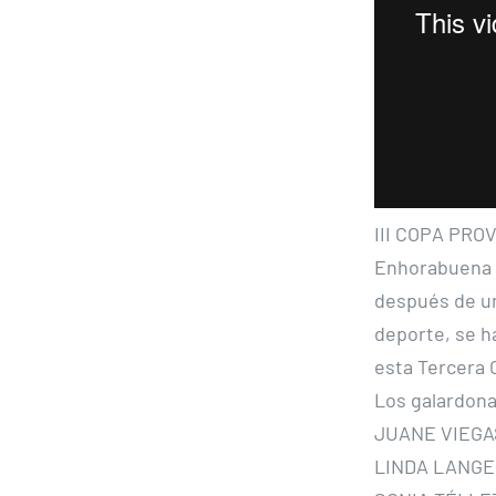
III COPA PRO
Enhorabuena a
después de un
deporte, se h
esta Tercera C
Los galardona
JUANE VIEGAS
LINDA LANGE: 