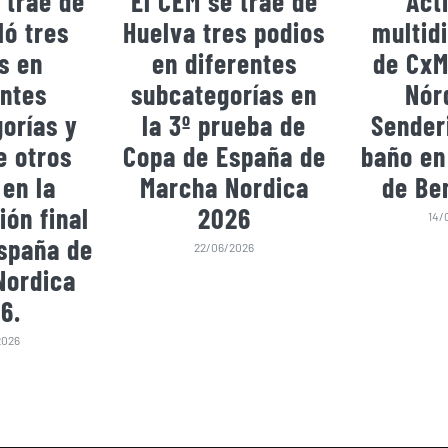
 trae de
El CEM se trae de
Act
ó tres
Huelva tres podios
multidi
s en
en diferentes
de CxM
entes
subcategorías en
Nór
orías y
la 3º prueba de
Sender
e otros
Copa de España de
baño en
 en la
Marcha Nordica
de Be
ión final
2026
14/
spaña de
22/06/2026
Nordica
6.
2026