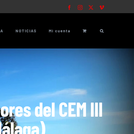
Facebook
Instagram
X
Vimeo
ÍA
NOTICIAS
Mi cuenta
res del CEM III
Málaga)