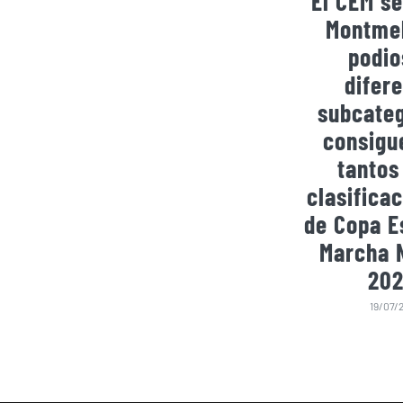
El CEM se
Montmel
podio
difer
subcateg
consigu
tantos
clasificac
de Copa E
Marcha 
202
19/07/