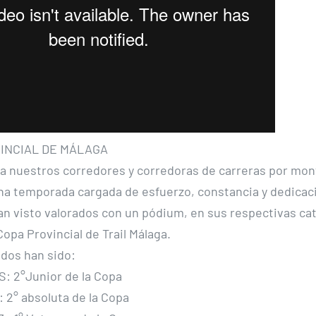
VINCIAL DE MÁLAGA
 nuestros corredores y corredoras de carreras por mon
a temporada cargada de esfuerzo, constancia y dedicaci
an visto valorados con un pódium, en sus respectivas ca
opa Provincial de Trail Málaga.
dos han sido:
: 2°Junior de la Copa
2° absoluta de la Copa