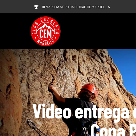
Saltar
III MARCHA NÓRDICA CIUDAD DE MARBELLA
al
contenido
Video entrega 
Copa P