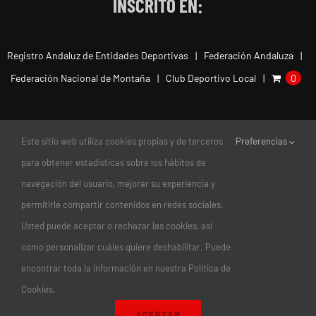
INSCRITO EN:
Registro Andaluz de Entidades Deportivas
Federación Andaluza
Federación Nacional de Montaña
Club Deportivo Local
0
Este sitio web utiliza cookies propias y de terceros
Preferencias
para obtener estadísticas sobre los hábitos de
navegación del usuario, mejorar su experiencia y
permitirle compartir contenidos en redes sociales.
Usted puede aceptar o rechazar las cookies, así
como personalizar cuáles quiere deshabilitar. Puede
encontrar toda la información en nuestra Política de
© Copyright 2011-2026 |
Club Escalada Marbella
| Todos los
Cookies.
Derechos Reservados | diseño:
magnética
ACEPTAR