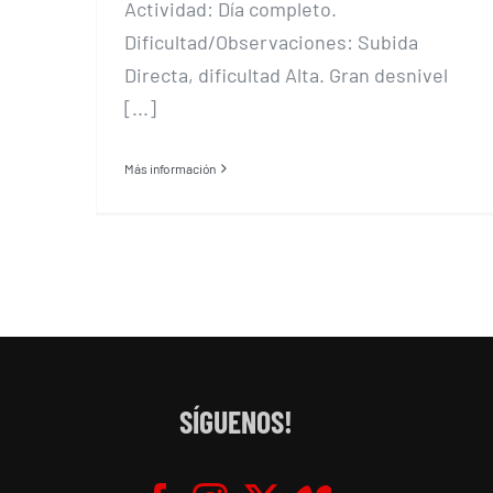
Actividad: Día completo.
Dificultad/Observaciones: Subida
Directa, dificultad Alta. Gran desnivel
[...]
Más información
SÍGUENOS!