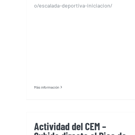
o/escalada-deportiva-iniciacion/
Más información
Actividad del CEM –