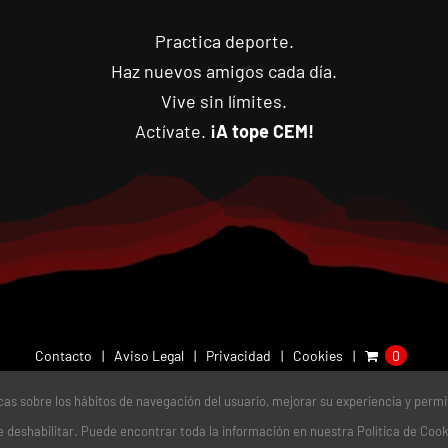
Practica deporte.
Haz nuevos amigos cada día.
Vive sin límites.
Actívate.
¡A tope CEM!
Contacto
Aviso Legal
Privacidad
Cookies
0
icas sobre los hábitos de navegación del usuario, mejorar su experiencia y perm
11-2026 |
Club Escalada Marbella
| Todos los Derechos Reservados | d
e deshabilitar. Puede encontrar toda la información en nuestra Política de Coo